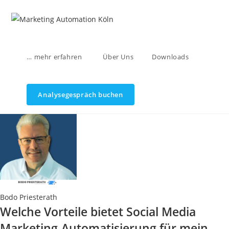
Zum
Inhalt
springen
… mehr erfahren
Über Uns
Downloads
Analysegespräch buchen
Bodo Priesterath
Welche Vorteile bietet Social Media
Marketing-Automatisierung für mein