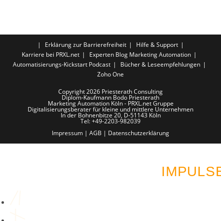
Erklärung zur Barrierefreiheit
Hilfe & Support
Karriere bei PRXL.net
Experten Blog Marketing Automation
Automatisierungs-Kickstart Podcast
Bücher & Leseempfehlungen
Zoho One
Copyright 2026 Priesterath Consulting
Diplom-Kaufmann Bodo Priesterath
Marketing Automation Köln - PRXL.net Gruppe
Digitalisierungsberater für kleine und mittlere Unternehmen
In der Bohnenbitze 20, D-51143 Köln
Tel: +49-2203-982039
Impressum
|
AGB
|
Datenschutzerklärung
LUST AUF MEHR AUT
IMPULS