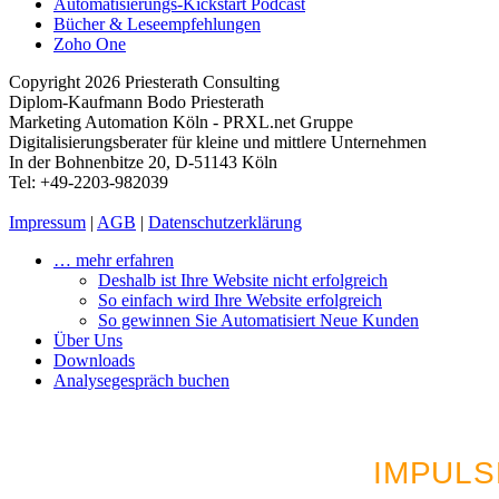
Automatisierungs-Kickstart Podcast
Bücher & Leseempfehlungen
Zoho One
Copyright 2026 Priesterath Consulting
Diplom-Kaufmann Bodo Priesterath
Marketing Automation Köln - PRXL.net Gruppe
Digitalisierungsberater für kleine und mittlere Unternehmen
In der Bohnenbitze 20, D-51143 Köln
Tel: +49-2203-982039
Impressum
|
AGB
|
Datenschutzerklärung
… mehr erfahren
Deshalb ist Ihre Website nicht erfolgreich
So einfach wird Ihre Website erfolgreich
So gewinnen Sie Automatisiert Neue Kunden
Über Uns
Downloads
Analysegespräch buchen
LUST AUF MEHR AU
IMPULS