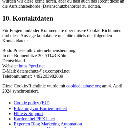
würden wir diese gerne hören, aber du hast auch das Recht diese an
die Aufsichtsbehörde (Datenschutzbehörde) zu richten.
10. Kontaktdaten
Für Fragen und/oder Kommentare über unsere Cookie-Richtlinien
und diese Aussage kontaktiere uns bitte mittels der folgenden
Kontaktdaten:
Bodo Priesterath Unternehmensberatung
In der Bohnenbitze 20, 51143 Köln
Deutschland
Website:
https://prxl.net
E-Mail:
datenschutz@
ex.com
prxl.net
Telefonnummer: +492203982039
Diese Cookie-Richtlinie wurde mit
cookiedatabase.org
am 4. April
2024 synchronisiert.
Cookie policy (EU)
Erklärung zur Barrierefreiheit
Hilfe & Support
Karriere bei PRXL.net
Experten Blog Marketing Automation