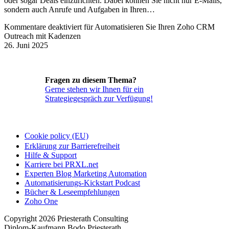
oder sogar Deals einzurichten. Dabei können Sie nicht nur E-Mails,
sondern auch Anrufe und Aufgaben in Ihren…
Kommentare deaktiviert
für Automatisieren Sie Ihren Zoho CRM
Outreach mit Kadenzen
26. Juni 2025
Fragen zu diesem Thema?
Gerne stehen wir Ihnen für ein
Strategiegespräch zur Verfügung!
Cookie policy (EU)
Erklärung zur Barrierefreiheit
Hilfe & Support
Karriere bei PRXL.net
Experten Blog Marketing Automation
Automatisierungs-Kickstart Podcast
Bücher & Leseempfehlungen
Zoho One
Copyright 2026 Priesterath Consulting
Diplom-Kaufmann Bodo Priesterath