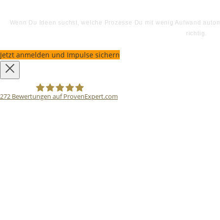
Wenn Du Ideen suchst, welche Prozesse Du mit wenig Aufwand automat
richtig.
Jetzt anmelden und Impulse sichern
272
Bewertungen auf ProvenExpert.com
Bodo Priesterath