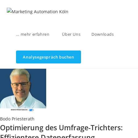
Zum
Inhalt
springen
… mehr erfahren
Über Uns
Downloads
Analysegespräch buchen
Bodo Priesterath
Optimierung des Umfrage-Trichters:
Effizientere Datenerfassung