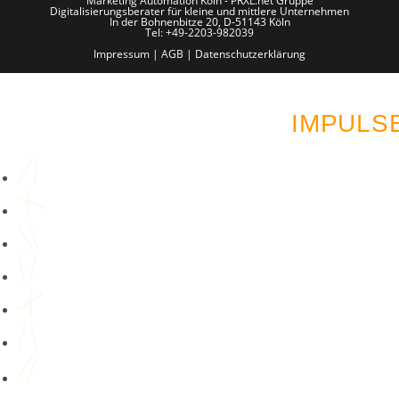
Marketing Automation Köln - PRXL.net Gruppe
Digitalisierungsberater für kleine und mittlere Unternehmen
In der Bohnenbitze 20, D-51143 Köln
Tel: +49-2203-982039
Impressum
|
AGB
|
Datenschutzerklärung
LUST AUF MEHR AUT
IMPULS