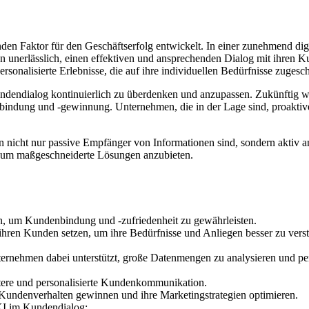
den Faktor für den Geschäftserfolg entwickelt. In einer zunehmend digi
 unerlässlich, einen effektiven und ansprechenden Dialog mit ihren 
rsonalisierte Erlebnisse, die auf ihre individuellen Bedürfnisse zugesch
ndendialog kontinuierlich zu überdenken und anzupassen. Zukünftig wi
nbindung und -gewinnung. Unternehmen, die in der Lage sind, proaktiv
nicht nur passive Empfänger von Informationen sind, sondern aktiv a
n, um maßgeschneiderte Lösungen anzubieten.
, um Kundenbindung und -zufriedenheit zu gewährleisten.
ihren Kunden setzen, um ihre Bedürfnisse und Anliegen besser zu vers
ternehmen dabei unterstützt, große Datenmengen zu analysieren und per
tere und personalisierte Kundenkommunikation.
Kundenverhalten gewinnen und ihre Marketingstrategien optimieren.
KI im Kundendialog: