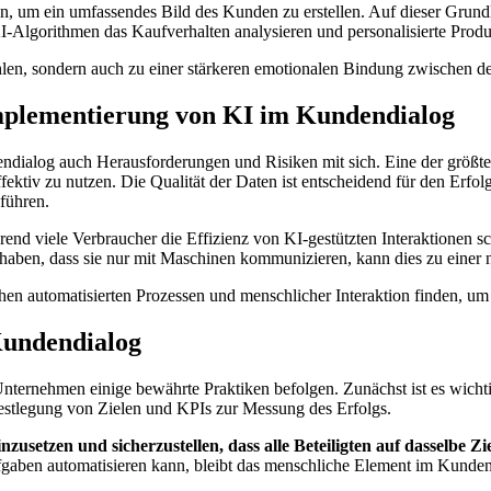
en, um ein umfassendes Bild des Kunden zu erstellen. Auf dieser Gr
 KI-Algorithmen das Kaufverhalten analysieren und personalisierte Pr
zahlen, sondern auch zu einer stärkeren emotionalen Bindung zwischen
mplementierung von KI im Kundendialog
endialog auch Herausforderungen und Risiken mit sich. Eine der größt
effektiv zu nutzen. Die Qualität der Daten ist entscheidend für den E
führen.
end viele Verbraucher die Effizienz von KI-gestützten Interaktionen sc
ben, dass sie nur mit Maschinen kommunizieren, kann dies zu einer
hen automatisierten Prozessen und menschlicher Interaktion finden, um
 Kundendialog
ternehmen einige bewährte Praktiken befolgen. Zunächst ist es wichtig
Festlegung von Zielen und KPIs zur Messung des Erfolgs.
nzusetzen und sicherzustellen, dass alle Beteiligten auf dasselbe Zi
gaben automatisieren kann, bleibt das menschliche Element im Kundend