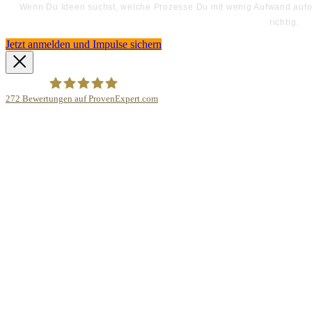
Wenn Du Ideen suchst, welche Prozesse Du mit wenig Aufwand automa
richtig.
Jetzt anmelden und Impulse sichern
272
Bewertungen auf ProvenExpert.com
Bodo Priesterath