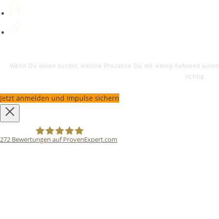
Wenn Du Ideen suchst, welche Prozesse Du mit wenig Aufwand automat
richtig.
Jetzt anmelden und Impulse sichern
272
Bewertungen auf ProvenExpert.com
Bodo Priesterath