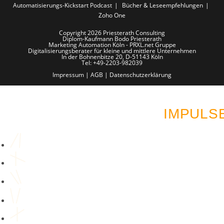
Automatisierungs-Kickstart Podcast
Bücher & Leseempfehlungen
Zoho One
Copyright 2026 Priesterath Consulting
Diplom-Kaufmann Bodo Priesterath
Marketing Automation Köln - PRXL.net Gruppe
Digitalisierungsberater für kleine und mittlere Unternehmen
In der Bohnenbitze 20, D-51143 Köln
Tel: +49-2203-982039
Impressum
|
AGB
|
Datenschutzerklärung
LUST AUF MEHR AUT
IMPULS