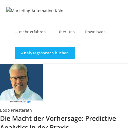
Zum
Inhalt
springen
… mehr erfahren
Über Uns
Downloads
Analysegespräch buchen
Bodo Priesterath
Die Macht der Vorhersage: Predictive
Analytics in der Praxis