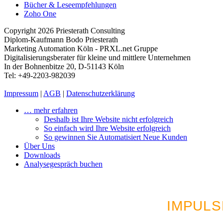
Bücher & Leseempfehlungen
Zoho One
Copyright 2026 Priesterath Consulting
Diplom-Kaufmann Bodo Priesterath
Marketing Automation Köln - PRXL.net Gruppe
Digitalisierungsberater für kleine und mittlere Unternehmen
In der Bohnenbitze 20, D-51143 Köln
Tel: +49-2203-982039
Impressum
|
AGB
|
Datenschutzerklärung
… mehr erfahren
Deshalb ist Ihre Website nicht erfolgreich
So einfach wird Ihre Website erfolgreich
So gewinnen Sie Automatisiert Neue Kunden
Über Uns
Downloads
Analysegespräch buchen
LUST AUF MEHR AU
IMPULS