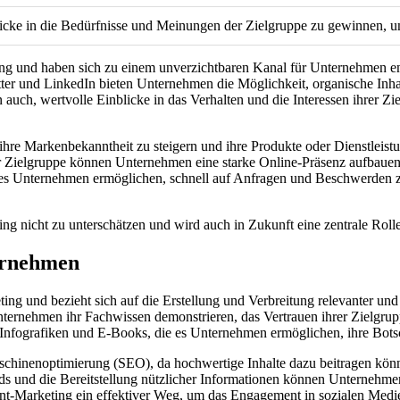
icke in die Bedürfnisse und Meinungen der Zielgruppe zu gewinnen, um
ing und haben sich zu einem unverzichtbaren Kanal für Unternehmen ent
r und LinkedIn bieten Unternehmen die Möglichkeit, organische Inhalt
auch, wertvolle Einblicke in das Verhalten und die Interessen ihrer Z
hre Markenbekanntheit zu steigern und ihre Produkte oder Dienstleist
r Zielgruppe können Unternehmen eine starke Online-Präsenz aufbauen 
e es Unternehmen ermöglichen, schnell auf Anfragen und Beschwerden 
ng nicht zu unterschätzen und wird auch in Zukunft eine zentrale Roll
ernehmen
ting und bezieht sich auf die Erstellung und Verbreitung relevanter un
nternehmen ihr Fachwissen demonstrieren, das Vertrauen ihrer Zielgru
Infografiken und E-Books, die es Unternehmen ermöglichen, ihre Botsc
schinenoptimierung (SEO), da hochwertige Inhalte dazu beitragen könn
s und die Bereitstellung nützlicher Informationen können Unternehmen
tent-Marketing ein effektiver Weg, um das Engagement in sozialen Medi