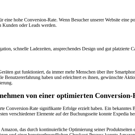
für eine hohe Conversion-Rate. Wenn Besucher unserer Website eine p
den Kunden oder Leads werden.
gation, schnelle Ladezeiten, ansprechendes Design und gut platzierte C
Geräten gut funktioniert, da immer mehr Menschen über ihre Smartphone
 Benutzererfahrung haben und erleichtert es ihnen, gewünschte Aktion
ierung.
rnehmen von einer optimierten Conversion-R
rte Conversion-Rate signifikante Erfolge erzielt haben. Ein bekanntes 
ten verschiedener Elemente auf der Buchungsseite konnte Expedia her
Amazon, das durch kontinuierliche Optimierung seiner Produktseiten ei
en und einer benutzerfreundlichen Checkout-Prozess konnte Amazon se