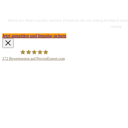
Wenn Du Ideen suchst, welche Prozesse Du mit wenig Aufwand automa
richtig.
Jetzt anmelden und Impulse sichern
272
Bewertungen auf ProvenExpert.com
Bodo Priesterath