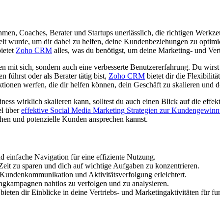
rnehmen, Coaches, Berater und Startups unerlässlich, die richtigen We
kelt wurde, um dir dabei zu helfen, deine Kundenbeziehungen zu optimie
ietet
Zoho CRM
alles, was du benötigst, um deine Marketing- und Vert
mit sich, sondern auch eine verbesserte Benutzererfahrung. Du wirst fest
 führst oder als Berater tätig bist,
Zoho CRM
bietet dir die Flexibili
tionen werfen, die dir helfen können, dein Geschäft zu skalieren und d
ess wirklich skalieren kann, solltest du auch einen Blick auf die effe
el über
effektive Social Media Marketing Strategien zur Kundengewin
en und potenzielle Kunden ansprechen kannst.
d einfache Navigation für eine effiziente Nutzung.
Zeit zu sparen und dich auf wichtige Aufgaben zu konzentrieren.
Kundenkommunikation und Aktivitätsverfolgung erleichtert.
ingkampagnen nahtlos zu verfolgen und zu analysieren.
ieten dir Einblicke in deine Vertriebs- und Marketingaktivitäten für f