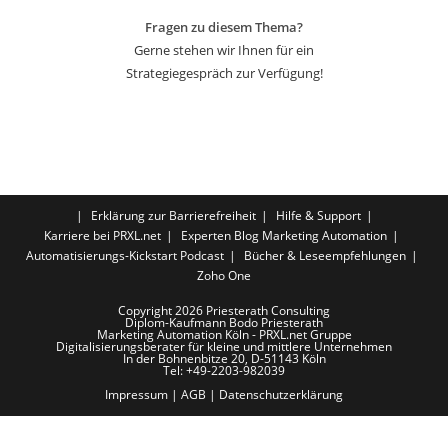
Fragen zu diesem Thema?
Gerne stehen wir Ihnen für ein
Strategiegespräch zur Verfügung!
Erklärung zur Barrierefreiheit
Hilfe & Support
Karriere bei PRXL.net
Experten Blog Marketing Automation
Automatisierungs-Kickstart Podcast
Bücher & Leseempfehlungen
Zoho One
Copyright 2026 Priesterath Consulting
Diplom-Kaufmann Bodo Priesterath
Marketing Automation Köln - PRXL.net Gruppe
Digitalisierungsberater für kleine und mittlere Unternehmen
In der Bohnenbitze 20, D-51143 Köln
Tel: +49-2203-982039
Impressum
|
AGB
|
Datenschutzerklärung
LUST AUF MEHR AUT