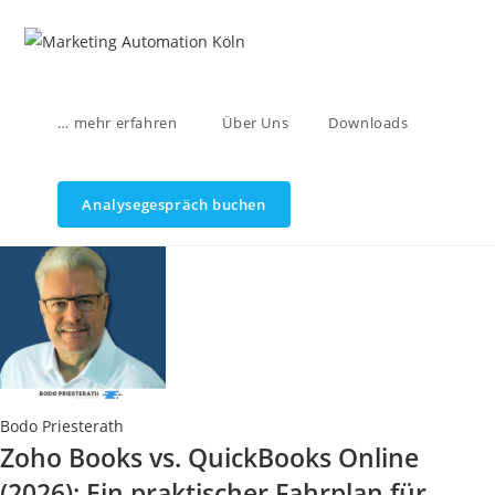
Zum
Inhalt
springen
… mehr erfahren
Über Uns
Downloads
Analysegespräch buchen
Bodo Priesterath
Zoho Books vs. QuickBooks Online
(2026): Ein praktischer Fahrplan für