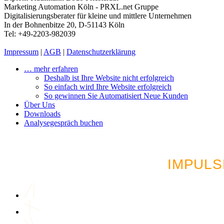
Marketing Automation Köln - PRXL.net Gruppe
Digitalisierungsberater für kleine und mittlere Unternehmen
In der Bohnenbitze 20, D-51143 Köln
Tel: +49-2203-982039
Impressum
|
AGB
|
Datenschutzerklärung
… mehr erfahren
Deshalb ist Ihre Website nicht erfolgreich
So einfach wird Ihre Website erfolgreich
So gewinnen Sie Automatisiert Neue Kunden
Über Uns
Downloads
Analysegespräch buchen
LUST AUF MEHR AU
IMPULS