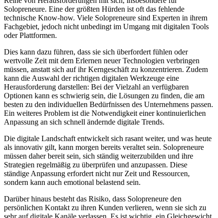
Reihe von Herausforderungen mit sich, insbesondere für
Solopreneure. Eine der größten Hürden ist oft das fehlende
technische Know-how. Viele Solopreneure sind Experten in ihrem
Fachgebiet, jedoch nicht unbedingt im Umgang mit digitalen Tools
oder Plattformen.
Dies kann dazu führen, dass sie sich überfordert fühlen oder
wertvolle Zeit mit dem Erlernen neuer Technologien verbringen
müssen, anstatt sich auf ihr Kerngeschäft zu konzentrieren. Zudem
kann die Auswahl der richtigen digitalen Werkzeuge eine
Herausforderung darstellen: Bei der Vielzahl an verfügbaren
Optionen kann es schwierig sein, die Lösungen zu finden, die am
besten zu den individuellen Bedürfnissen des Unternehmens passen.
Ein weiteres Problem ist die Notwendigkeit einer kontinuierlichen
Anpassung an sich schnell ändernde digitale Trends.
Die digitale Landschaft entwickelt sich rasant weiter, und was heute
als innovativ gilt, kann morgen bereits veraltet sein. Solopreneure
müssen daher bereit sein, sich ständig weiterzubilden und ihre
Strategien regelmäßig zu überprüfen und anzupassen. Diese
ständige Anpassung erfordert nicht nur Zeit und Ressourcen,
sondern kann auch emotional belastend sein.
Darüber hinaus besteht das Risiko, dass Solopreneure den
persönlichen Kontakt zu ihren Kunden verlieren, wenn sie sich zu
sehr auf digitale Kanäle verlassen. Es ist wichtig, ein Gleichgewicht