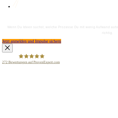
Wenn Du Ideen suchst, welche Prozesse Du mit wenig Aufwand automa
richtig.
Jetzt anmelden und Impulse sichern
272
Bewertungen auf ProvenExpert.com
Bodo Priesterath