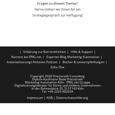
Fragen zu diesem Thema?
Gerne stehen wir Ihnen für ein
Strategiegespräch zur Verfügung!
Erklärung zur Barrierefreiheit
Hilfe & Support
Karriere bei PRXL.net
Experten Blog Marketing Automation
Automatisierungs-Kickstart Podcast
Bücher & Leseempfehlungen
Zoho One
Copyright 2026 Priesterath Consulting
Diplom-Kaufmann Bodo Priesterath
Marketing Automation Köln - PRXL.net Gruppe
Digitalisierungsberater für kleine und mittlere Unternehmen
In der Bohnenbitze 20, D-51143 Köln
Tel: +49-2203-982039
Impressum
|
AGB
|
Datenschutzerklärung
LUST AUF MEHR AUT