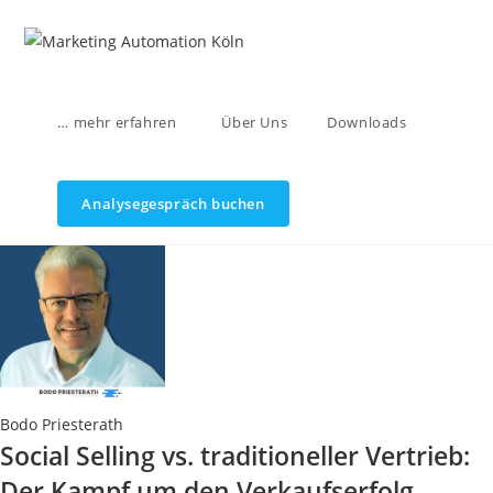
Zum
Inhalt
springen
… mehr erfahren
Über Uns
Downloads
Analysegespräch buchen
Bodo Priesterath
Social Selling vs. traditioneller Vertrieb:
Der Kampf um den Verkaufserfolg