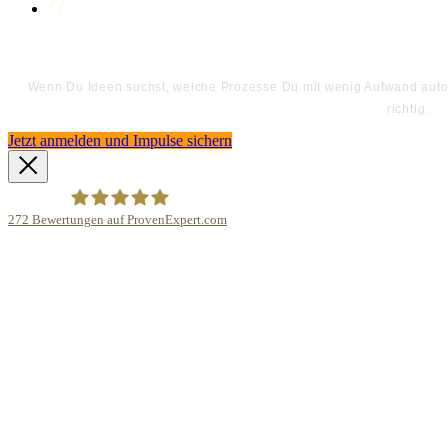
Wenn Du Ideen suchst, welche Prozesse Du mit wenig Aufwand automa
richtig.
Jetzt anmelden und Impulse sichern
272
Bewertungen auf ProvenExpert.com
Bodo Priesterath