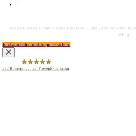
Wenn Du Ideen suchst, welche Prozesse Du mit wenig Aufwand automa
richtig.
Jetzt anmelden und Impulse sichern
272
Bewertungen auf ProvenExpert.com
Bodo Priesterath