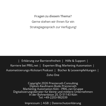
Fragen zu diesem Thema?
Gerne stehen wir Ihnen für ein
Strategiegespräch zur Verfügung!
Erklärung zur Barrierefreiheit
Hilfe & Support
Karriere bei PRXL.net
Experten Blog Marketing Automation
Automatisierungs-Kickstart Podcast
Bücher & Leseempfehlungen
Zoho One
Copyright 2026 Priesterath Consulting
Diplom-Kaufmann Bodo Priesterath
Marketing Automation Köln - PRXL.net Gruppe
Digitalisierungsberater für kleine und mittlere Unternehmen
In der Bohnenbitze 20, D-51143 Köln
Tel: +49-2203-982039
Impressum
|
AGB
|
Datenschutzerklärung