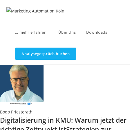
Zum
Inhalt
springen
… mehr erfahren
Über Uns
Downloads
Analysegespräch buchen
Bodo Priesterath
Digitalisierung in KMU: Warum jetzt der
richtige Zeitpunkt istStrategien zur