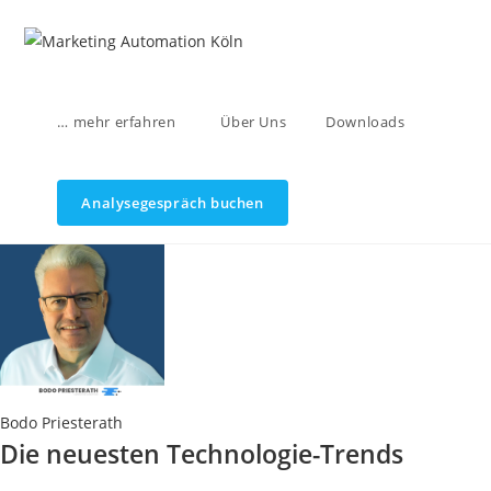
Zum
Inhalt
springen
… mehr erfahren
Über Uns
Downloads
Analysegespräch buchen
Bodo Priesterath
Die neuesten Technologie-Trends