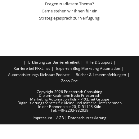
Fragen zu diesem Thema?
Gerne stehen wir Ihnen für ein
Strategiegespräch zur Verfügung!
Erklärung zur Barrierefreiheit
Hilfe & Support
Karriere bei PRXL.net
Experten Blog Marketing Automation
Automatisierungs-Kickstart Podcast
Bücher & Leseempfehlungen
Zoho One
Copyright 2026 Priesterath Consulting
Diplom-Kaufmann Bodo Priesterath
Marketing Automation Köln - PRXL.net Gruppe
Digitalisierungsberater für kleine und mittlere Unternehmen
In der Bohnenbitze 20, D-51143 Köln
Tel: +49-2203-982039
Impressum
|
AGB
|
Datenschutzerklärung
LUST AUF MEHR AUT