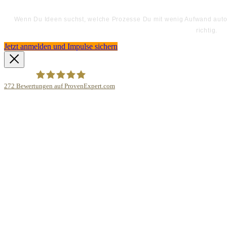
Wenn Du Ideen suchst, welche Prozesse Du mit wenig Aufwand automa
richtig.
Jetzt anmelden und Impulse sichern
272
Bewertungen auf ProvenExpert.com
Bodo Priesterath